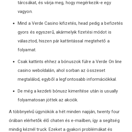
tárcsákat, és várja meg, hogy megérkezik-e egy
vagyon.
Mind a Verde Casino kifizetés, head pedig a befizetés
gyors és egyszerű, akármelyik fizetési módot is
választod, hiszen pár kattintással megtehető a
folyamat.
Csak kattints ehhez a bónuszok fülre a Verde On line
casino weboldalán, ahol sorban az összeset
megtalálod, egyből a legfontosabb információkkal.
De még a kezdeti bónusz kimerítése után is usually
folyamatosan jöttek az akciók.
A többnyelvű ügynökök a hét minden napján, twenty four
órában elérhetők élő chaten és e-mailben, így a segítség
mindig kéznél truck. Ezeket a gyakori problémákat és