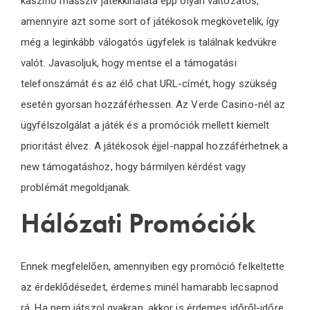
kaszinó masszív játékkínálata épp olyan változatos,
amennyire azt some sort of játékosok megkövetelik, így
még a leginkább válogatós ügyfelek is találnak kedvükre
valót. Javasoljuk, hogy mentse el a támogatási
telefonszámát és az élő chat URL-címét, hogy szükség
esetén gyorsan hozzáférhessen. Az Verde Casino-nél az
ügyfélszolgálat a játék és a promóciók mellett kiemelt
prioritást élvez. A játékosok éjjel-nappal hozzáférhetnek a
new támogatáshoz, hogy bármilyen kérdést vagy
problémát megoldjanak.
Hálózati Promóciók
Ennek megfelelően, amennyiben egy promóció felkeltette
az érdeklődésedet, érdemes minél hamarabb lecsapnod
rá. Ha nem játszol gyakran, akkor is érdemes időről-időre