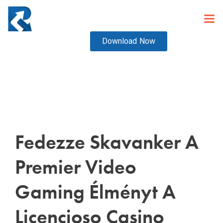
Download Now
Fedezze Skavanker A
Premier Video
Gaming Élményt A
Licencioso Casino