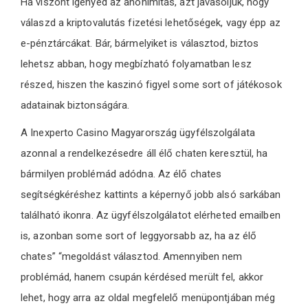
Ha viszont igényed az anonimitás, azt javasoljuk, hogy
válaszd a kriptovalutás fizetési lehetőségek, vagy épp az
e-pénztárcákat. Bár, bármelyiket is választod, biztos
lehetsz abban, hogy megbízható folyamatban lesz
részed, hiszen the kaszinó figyel some sort of játékosok
adatainak biztonságára.
A Inexperto Casino Magyarország ügyfélszolgálata
azonnal a rendelkezésedre áll élő chaten keresztül, ha
bármilyen problémád adódna. Az élő chates
segítségkéréshez kattints a képernyő jobb alsó sarkában
található ikonra. Az ügyfélszolgálatot elérheted emailben
is, azonban some sort of leggyorsabb az, ha az élő
chates” “megoldást választod. Amennyiben nem
problémád, hanem csupán kérdésed merült fel, akkor
lehet, hogy arra az oldal megfelelő menüpontjában még