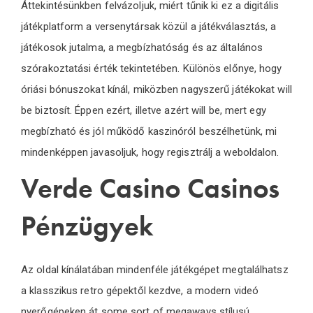
Áttekintésünkben felvázoljuk, miért tűnik ki ez a digitális
játékplatform a versenytársak közül a játékválasztás, a
játékosok jutalma, a megbízhatóság és az általános
szórakoztatási érték tekintetében. Különös előnye, hogy
óriási bónuszokat kínál, miközben nagyszerű játékokat will
be biztosít. Éppen ezért, illetve azért will be, mert egy
megbízható és jól működő kaszinóról beszélhetünk, mi
mindenképpen javasoljuk, hogy regisztrálj a weboldalon.
Verde Casino Casinos
Pénzügyek
Az oldal kínálatában mindenféle játékgépet megtalálhatsz
a klasszikus retro gépektől kezdve, a modern videó
nyerőgépeken át some sort of megaways stílusú