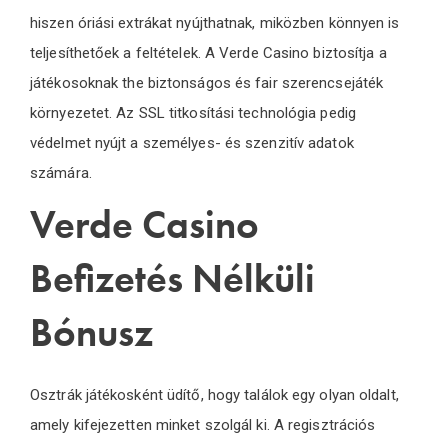
hiszen óriási extrákat nyújthatnak, miközben könnyen is
teljesíthetőek a feltételek. A Verde Casino biztosítja a
játékosoknak the biztonságos és fair szerencsejáték
környezetet. Az SSL titkosítási technológia pedig
védelmet nyújt a személyes- és szenzitív adatok
számára.
Verde Casino
Befizetés Nélküli
Bónusz
Osztrák játékosként üdítő, hogy találok egy olyan oldalt,
amely kifejezetten minket szolgál ki. A regisztrációs