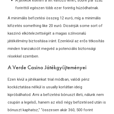
A játékok esetén a tét változó lehet, sobre pár száz
forinttól egészen több ezer forintig húzódhatnak.
A minimális befizetési összeg 12 euró, míg a minimális
kifizetés something like 20 euró. Dicsérjük some sort of
kaszinó elkötelezettségét a magas színvonalú
játékélmény biztosítása iránt. Ezenkívül az erős titkosítás
minden tranzakciót megvéd a potenciális biztonsági
résekkel szemben.
A Verde Casino Játékgyűjteményei
Ezen kívül a játékainkat trial módban, valódi pénz
kockáztatása nélkül is usually korlátlan ideig
kipróbálhatod. Ami a befizetési bónuszt illeti, nálunk nem
csupán a legelső, hanem az első négy befizetésed után is
bónuszt kaphatsz,” “összesen akár 360, 500 forint