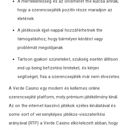
A mértékletesség és az önismeret the kulcsa annak,
hogy a szerencsejáték pozitív része maradjon az
életének.
A játékosok éjjel-nappal hozzáférhetnek the
támogatáshoz, hogy bármilyen kérdést vagy
problémát megoldjanak.
Tartson gyakori szüneteket, szükség esetén állítson
end up being befizetési limiteket, és kérjen
segítséget, fixa a szerencsejáték már nem élvezetes.
A Verde Casino egy modern és kellemes online
szerencsejáté platform, mely prémium játékélmény kínál.
Az on the internet kaszinó játékok széles kínálatával és
some sort of versenyképes játékos-visszaterítési
arányával (RTP) a Verde Casino elkötelezett abban, hogy