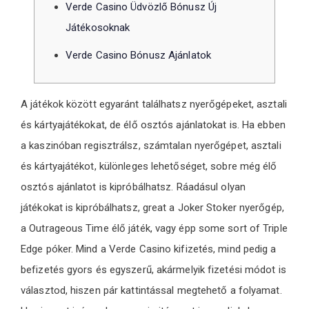
Verde Casino Üdvözlő Bónusz Új
Játékosoknak
Verde Casino Bónusz Ajánlatok
A játékok között egyaránt találhatsz nyerőgépeket, asztali
és kártyajátékokat, de élő osztós ajánlatokat is. Ha ebben
a kaszinóban regisztrálsz, számtalan nyerőgépet, asztali
és kártyajátékot, különleges lehetőséget, sobre még élő
osztós ajánlatot is kipróbálhatsz. Ráadásul olyan
játékokat is kipróbálhatsz, great a Joker Stoker nyerőgép,
a Outrageous Time élő játék, vagy épp some sort of Triple
Edge póker. Mind a Verde Casino kifizetés, mind pedig a
befizetés gyors és egyszerű, akármelyik fizetési módot is
választod, hiszen pár kattintással megtehető a folyamat.