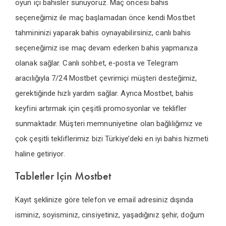
oyun içi bahisler sunuyoruz. Maç öncesi bahis
seçeneğimiz ile maç başlamadan önce kendi Mostbet
tahmininizi yaparak bahis oynayabilirsiniz, canlı bahis
seçeneğimiz ise maç devam ederken bahis yapmanıza
olanak sağlar. Canlı sohbet, e-posta ve Telegram
aracılığıyla 7/24 Mostbet çevrimiçi müşteri desteğimiz,
gerektiğinde hızlı yardım sağlar. Ayrıca Mostbet, bahis
keyfini artırmak için çeşitli promosyonlar ve teklifler
sunmaktadır. Müşteri memnuniyetine olan bağlılığımız ve
çok çeşitli tekliflerimiz bizi Türkiye’deki en iyi bahis hizmeti
haline getiriyor.
Tabletler Için Mostbet
Kayıt şeklinize göre telefon ve email adresiniz dışında
isminiz, soyisminiz, cinsiyetiniz, yaşadığınız şehir, doğum