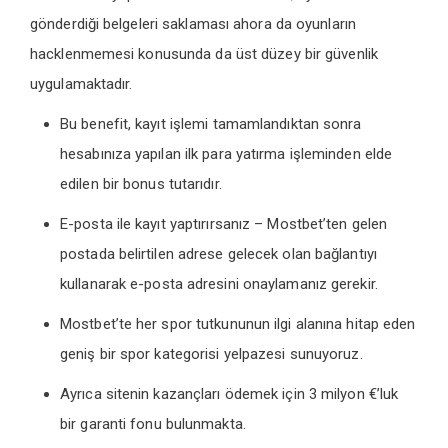
gönderdiği belgeleri saklaması ahora da oyunların
hacklenmemesi konusunda da üst düzey bir güvenlik
uygulamaktadır.
Bu benefit, kayıt işlemi tamamlandıktan sonra
hesabınıza yapılan ilk para yatırma işleminden elde
edilen bir bonus tutarıdır.
E-posta ile kayıt yaptırırsanız – Mostbet’ten gelen
postada belirtilen adrese gelecek olan bağlantıyı
kullanarak e-posta adresini onaylamanız gerekir.
Mostbet’te her spor tutkununun ilgi alanına hitap eden
geniş bir spor kategorisi yelpazesi sunuyoruz.
Ayrıca sitenin kazançları ödemek için 3 milyon €’luk
bir garanti fonu bulunmakta.