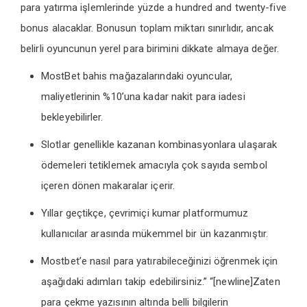
para yatırma işlemlerinde yüzde a hundred and twenty-five
bonus alacaklar. Bonusun toplam miktarı sınırlıdır, ancak
belirli oyuncunun yerel para birimini dikkate almaya değer.
MostBet bahis mağazalarındaki oyuncular,
maliyetlerinin %10’una kadar nakit para iadesi
bekleyebilirler.
Slotlar genellikle kazanan kombinasyonlara ulaşarak
ödemeleri tetiklemek amacıyla çok sayıda sembol
içeren dönen makaralar içerir.
Yıllar geçtikçe, çevrimiçi kumar platformumuz
kullanıcılar arasında mükemmel bir ün kazanmıştır.
Mostbet’e nasıl para yatırabileceğinizi öğrenmek için
aşağıdaki adımları takip edebilirsiniz.” “[newline]Zaten
para çekme yazısının altında belli bilgilerin