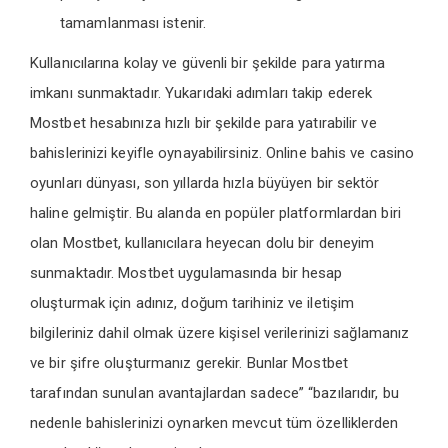
tamamlanması istenir.
Kullanıcılarına kolay ve güvenli bir şekilde para yatırma
imkanı sunmaktadır. Yukarıdaki adımları takip ederek
Mostbet hesabınıza hızlı bir şekilde para yatırabilir ve
bahislerinizi keyifle oynayabilirsiniz. Online bahis ve casino
oyunları dünyası, son yıllarda hızla büyüyen bir sektör
haline gelmiştir. Bu alanda en popüler platformlardan biri
olan Mostbet, kullanıcılara heyecan dolu bir deneyim
sunmaktadır. Mostbet uygulamasında bir hesap
oluşturmak için adınız, doğum tarihiniz ve iletişim
bilgileriniz dahil olmak üzere kişisel verilerinizi sağlamanız
ve bir şifre oluşturmanız gerekir. Bunlar Mostbet
tarafından sunulan avantajlardan sadece” “bazılarıdır, bu
nedenle bahislerinizi oynarken mevcut tüm özelliklerden