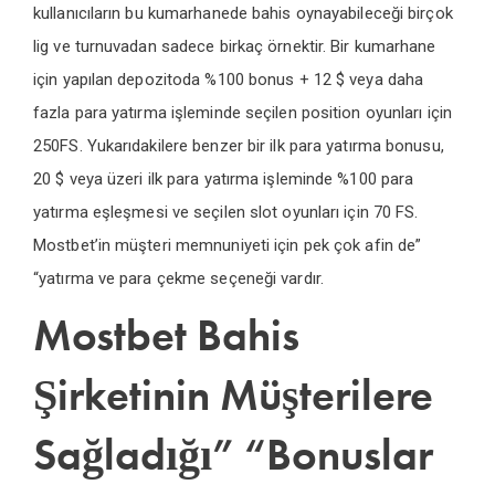
kullanıcıların bu kumarhanede bahis oynayabileceği birçok
lig ve turnuvadan sadece birkaç örnektir. Bir kumarhane
için yapılan depozitoda %100 bonus + 12 $ veya daha
fazla para yatırma işleminde seçilen position oyunları için
250FS. Yukarıdakilere benzer bir ilk para yatırma bonusu,
20 $ veya üzeri ilk para yatırma işleminde %100 para
yatırma eşleşmesi ve seçilen slot oyunları için 70 FS.
Mostbet’in müşteri memnuniyeti için pek çok afin de”
“yatırma ve para çekme seçeneği vardır.
Mostbet Bahis
Şirketinin Müşterilere
Sağladığı” “bonuslar