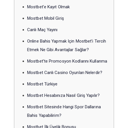
Mostbet’e Kayıt Olmak
Mostbet Mobil Giriş
Canlı Maç Yayını
Online Bahis Yapmak Için Mostbet’i Tercih
Etmek Ne Gibi Avantajlar Sağlar?
Mostbet’te Promosyon Kodlarını Kullanma
Mostbet Canlı Casino Oyunları Nelerdir?
Mostbet Türkiye
Mostbet Hesabınıza Nasıl Giriş Yapılır?
Mostbet Sitesinde Hangi Spor Dallarına
Bahis Yapabilirim?
Mostbet İlk Üyelik Bonusu