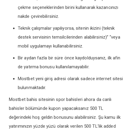
çekme seçeneklerinden birini kullanarak kazancınızı
nakde çevirebilirsiniz.
Teknik çalışmalar yapılıyorsa, sitenin ikizini (teknik
destek servisinin temsilcilerinden alabilirsiniz)” “veya
mobil uygulamayı kullanabilirsiniz.
Bir aydan fazla bir süre önce kaydolduysanız, ilk afin
de yatırma bonusu kullanılamayabilir.
Mostbet yeni giriş adresi olarak sadece internet sitesi
bulunmaktadır.
Mostbet bahis sitesinin spor bahisleri ahora da canlı
bahisler bölümünde kupon yapacaksanız 500 TL
değerindeki hoş geldin bonusunu alabilirsiniz. Şu kamu ilk
yatırımınızın yüzde yüzü olarak verilen 500 TL’lik added