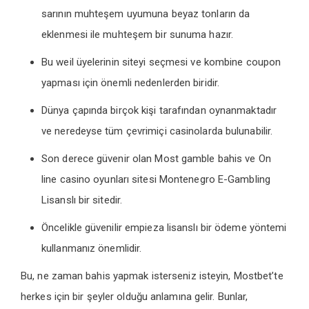
sarının muhteşem uyumuna beyaz tonların da
eklenmesi ile muhteşem bir sunuma hazır.
Bu weil üyelerinin siteyi seçmesi ve kombine coupon
yapması için önemli nedenlerden biridir.
Dünya çapında birçok kişi tarafından oynanmaktadır
ve neredeyse tüm çevrimiçi casinolarda bulunabilir.
Son derece güvenir olan Most gamble bahis ve On
line casino oyunları sitesi Montenegro E-Gambling
Lisanslı bir sitedir.
Öncelikle güvenilir empieza lisanslı bir ödeme yöntemi
kullanmanız önemlidir.
Bu, ne zaman bahis yapmak isterseniz isteyin, Mostbet’te
herkes için bir şeyler olduğu anlamına gelir. Bunlar,