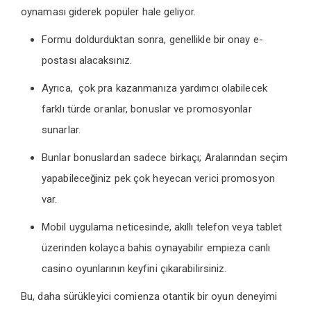
oynaması giderek popüler hale geliyor.
Formu doldurduktan sonra, genellikle bir onay e-
postası alacaksınız.
Ayrıca, çok pra kazanmanıza yardımcı olabilecek
farklı türde oranlar, bonuslar ve promosyonlar
sunarlar.
Bunlar bonuslardan sadece birkaçı; Aralarından seçim
yapabileceğiniz pek çok heyecan verici promosyon
var.
Mobil uygulama neticesinde, akıllı telefon veya tablet
üzerinden kolayca bahis oynayabilir empieza canlı
casino oyunlarının keyfini çıkarabilirsiniz.
Bu, daha sürükleyici comienza otantik bir oyun deneyimi