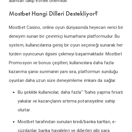
adımları takip etmek önemlidir.
Mostbet Hangi Dilleri Destekliyor?
Mostbet Casino, online oyun dünyasında heyecan verici bir
deneyim sunan bir çevrimiçi kumarhane platformudur. Bu
system, kullanıcılarına geniş bir oyun seçeneği sunarak her
türden oyuncunun ilgisini çekmeyi başarmaktadır. Mostbet
Promosyon ve bonus çeşitleri, kullanıcılara daha fazla
kazanma şansı sunmanın yanı sıra, platformun sunduğu
oyunları daha uzun süre deneyimleme imkanı da sağlar.
Bu şekilde kullanıcılar, daha fazla” “bahis yapma fırsatı
yakalar ve kazançlarını artırma potansiyeline sahip
olurlar.
Mostbet tarafından sunulan kredi/banka kartları, e-
cüzdanlar, banka havaleleri ve diğerleri gibi para