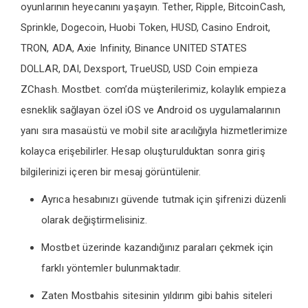
oyunlarının heyecanını yaşayın. Tether, Ripple, BitcoinCash,
Sprinkle, Dogecoin, Huobi Token, HUSD, Casino Endroit,
TRON, ADA, Axie Infinity, Binance UNITED STATES
DOLLAR, DAI, Dexsport, TrueUSD, USD Coin empieza
ZChash. Mostbet. com’da müşterilerimiz, kolaylık empieza
esneklik sağlayan özel iOS ve Android os uygulamalarının
yanı sıra masaüstü ve mobil site aracılığıyla hizmetlerimize
kolayca erişebilirler. Hesap oluşturulduktan sonra giriş
bilgilerinizi içeren bir mesaj görüntülenir.
Ayrıca hesabınızı güvende tutmak için şifrenizi düzenli
olarak değiştirmelisiniz.
Mostbet üzerinde kazandığınız paraları çekmek için
farklı yöntemler bulunmaktadır.
Zaten Mostbahis sitesinin yıldırım gibi bahis siteleri