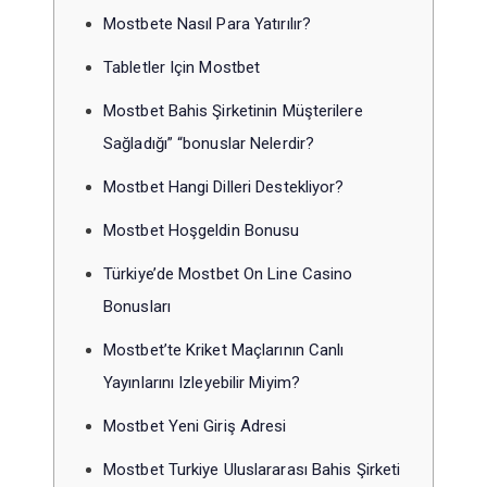
Mostbete Nasıl Para Yatırılır?
Tabletler Için Mostbet
Mostbet Bahis Şirketinin Müşterilere
Sağladığı” “bonuslar Nelerdir?
Mostbet Hangi Dilleri Destekliyor?
Mostbet Hoşgeldin Bonusu
Türkiye’de Mostbet On Line Casino
Bonusları
Mostbet’te Kriket Maçlarının Canlı
Yayınlarını Izleyebilir Miyim?
Mostbet Yeni Giriş Adresi
Mostbet Turkiye Uluslararası Bahis Şirketi